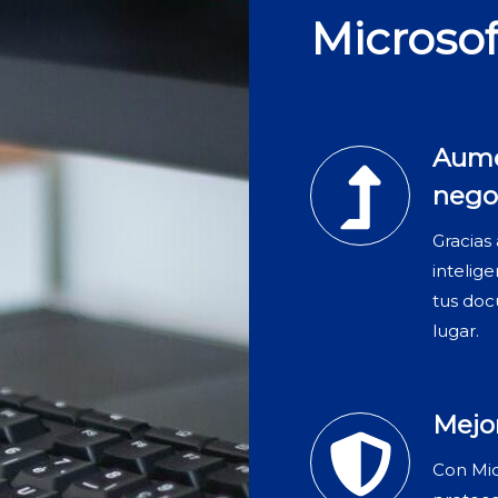
Microsof
Aume
nego
Gracias
intelig
tus doc
lugar.
Mejor
Con Mic