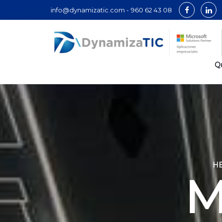
info@dynamizatic.com -
960 62 43 08
Q
HE
M