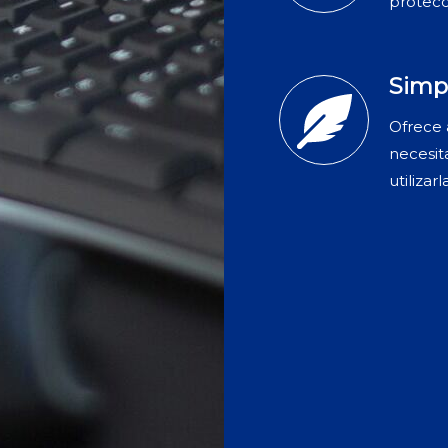
protecc
Simpl
Ofrece 
necesit
utilizar