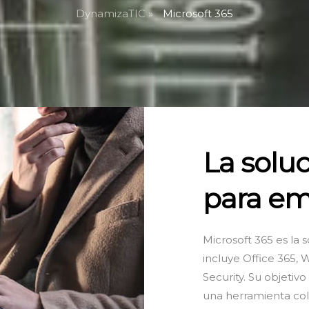
DynamizaTIC »
Microsoft 365
La soluc
para em
Microsoft 365 es la 
incluye Office 365, 
Security. Su objetivo
una herramienta colab