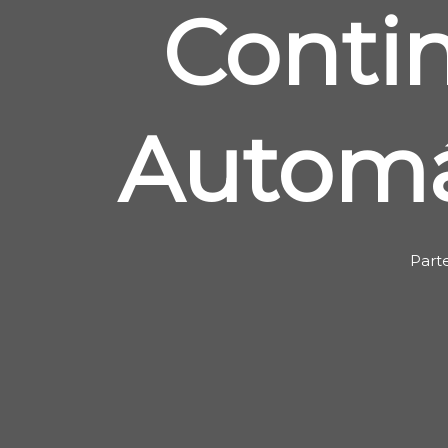
Conti
Automá
Part