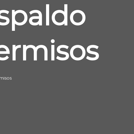
spaldo
ermisos
misos