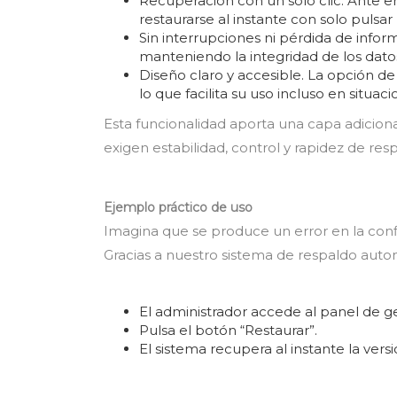
Recuperación con un solo clic. Ante 
restaurarse al instante con solo pulsar
Sin interrupciones ni pérdida de infor
manteniendo la integridad de los datos
Diseño claro y accesible. La opción de 
lo que facilita su uso incluso en situac
Esta funcionalidad aporta una capa adiciona
exigen estabilidad, control y rapidez de res
Ejemplo práctico de uso
Imagina que se produce un error en la conf
Gracias a nuestro sistema de respaldo autom
El administrador accede al panel de ge
Pulsa el botón “Restaurar”.
El sistema recupera al instante la vers