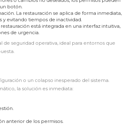
errores o cambios no deseados, los permisos pueden
 un botón.
mación. La restauración se aplica de forma inmediata,
 y evitando tiempos de inactividad.
restauración está integrada en una interfaz intuitiva,
iones de urgencia.
l de seguridad operativa, ideal para entornos que
puesta.
iguración o un colapso inesperado del sistema.
ático, la solución es inmediata:
stión.
ión anterior de los permisos.