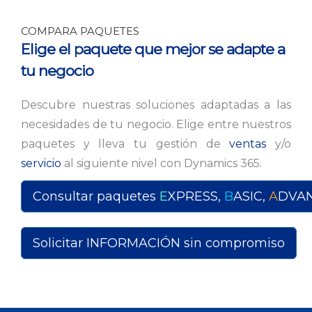
COMPARA PAQUETES
Elige el paquete que mejor se adapte a
tu negocio
Descubre nuestras soluciones adaptadas a las
necesidades de tu negocio. Elige entre nuestros
paquetes y lleva tu gestión de
ventas
y/o
servicio
al siguiente nivel con Dynamics 365.
Consultar paquetes
E
XPRESS
,
B
ASIC
,
A
DVA
Solicitar INFORMACIÓN sin compromiso