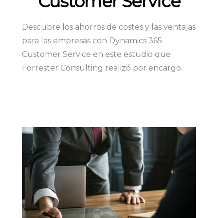
Customer Service
Descubre los ahorros de costes y las ventajas
para las empresas con Dynamics 365
Customer Service en este estudio que
Forrester Consulting realizó por encargo.
LEER EL BLOG »