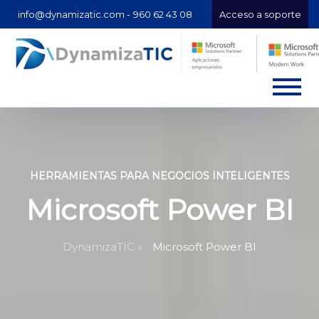
info@dynamizatic.com -
960 62 43 08
Acceso a soporte
HERRAMIENTAS PARA NEGOCIOS INTELIGENTES
Microsoft Power BI
DynamizaTIC »
Microsoft Power BI