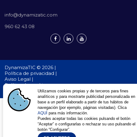
info@dynamizatic.com
960 62 43 08
DynamizaTIC © 2026 |
Política de privacidad |
Aviso Legal |
Política de cookies
Desarrollo Web en Valencia
Dynamizatic
Utilizamos cookies propias y de terceros para fines
analíticos y para mostrarte publicidad personalizada en
base a un perfil elaborado a partir de tus hábitos de
navegación (por ejemplo, páginas visitadas). Clica
AQUÍ
para más información.
Puedes aceptar todas las cookies pulsando el botón
“Aceptar” o configurarlas o rechazar su uso pulsando el
botón “Configurar”.