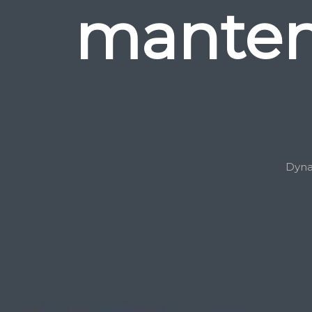
manten
Dyna