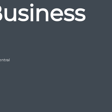
usiness
ntral