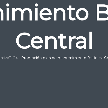
imiento B
Central
mizaTIC »
Promoción plan de mantenimiento Business Ce