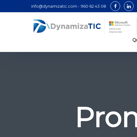
info@dynamizatic.com -
960 62 43 08
Q
Prom