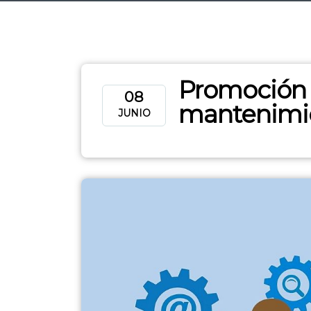
Promoción 
08
mantenimie
JUNIO