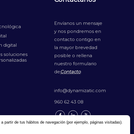
Envíanos un mensaje
cnológica
y nos pondremos en
tal
contacto contigo en
 digital
la mayor brevedad
s soluciones
posible o rellena
rsonalizadas
nuestro formulario
de
Contacto
.
info@dynamizatic.com
960 62 43 08
 a partir de tus hábitos de navegación (por ejemplo, páginas visitadas).