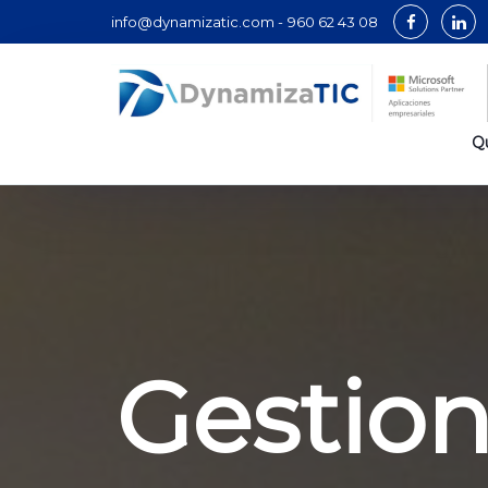
info@dynamizatic.com -
960 62 43 08
Q
Gestio