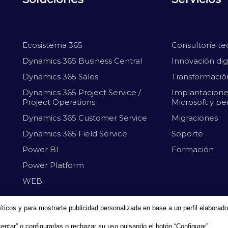
Ecosistema 365
Consultoría te
Dynamics 365 Business Central
Innovación digi
Dynamics 365 Sales
Transformación
Dynamics 365 Project Service /
Implantacione
Project Operations
Microsoft y pe
Dynamics 365 Customer Service
Migraciones
Dynamics 365 Field Service
Soporte
Power BI
Formación
Power Platform
WEB
íticos y para mostrarte publicidad personalizada en base a un perfil elaborado
ptar” o configurarlas o rechazar su uso pulsando el botón “Configurar”.