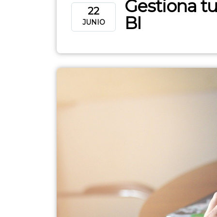
Gestiona t
22
BI
JUNIO