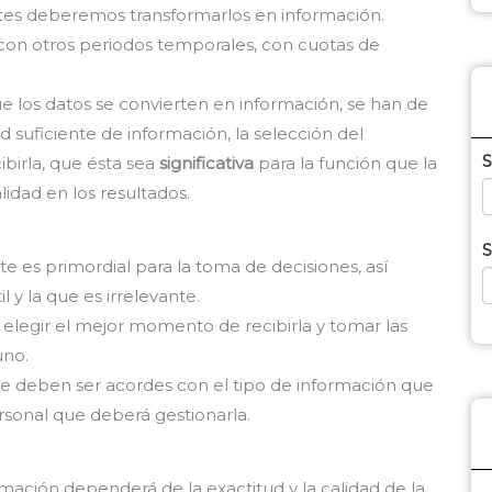
ntes deberemos transformarlos en información.
, con otros periodos temporales, con cuotas de
e los datos se convierten en información, se han de
 suficiente de información, la selección del
S
irla, que ésta sea
significativa
para la función que la
lidad en los resultados.
S
e es primordial para la toma de decisiones, así
l y la que es irrelevante.
elegir el mejor momento de recibirla y tomar las
uno.
ante deben ser acordes con el tipo de información que
ersonal que deberá gestionarla.
mación dependerá de la exactitud y la calidad de la