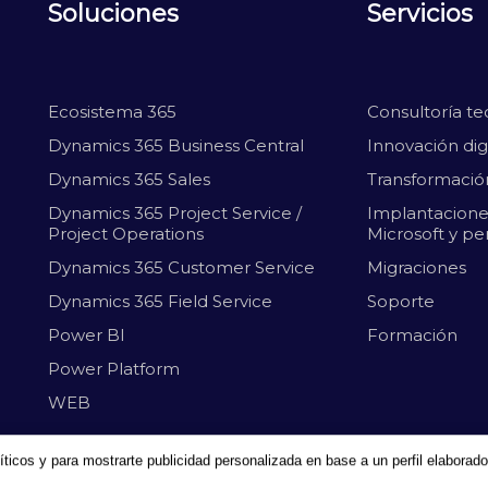
Soluciones
Servicios
Ecosistema 365
Consultoría te
Dynamics 365 Business Central
Innovación digi
Dynamics 365 Sales
Transformación
Dynamics 365 Project Service /
Implantacione
Project Operations
Microsoft y pe
Dynamics 365 Customer Service
Migraciones
Dynamics 365 Field Service
Soporte
Power BI
Formación
Power Platform
WEB
íticos y para mostrarte publicidad personalizada en base a un perfil elaborado