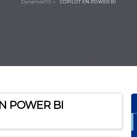
DynamizaTIC »
COPILOT EN POWER BI
N POWER BI