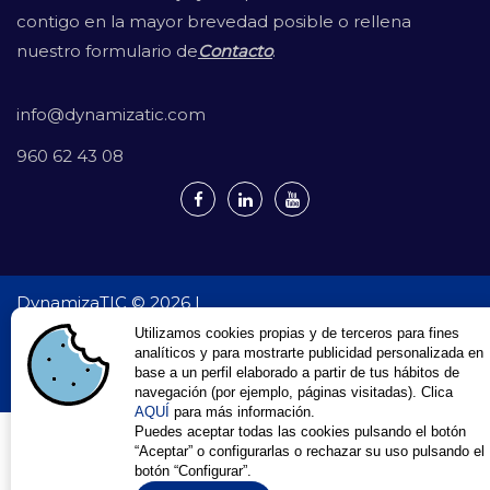
contigo en la mayor brevedad posible o rellena
nuestro formulario de
Contacto
.
info@dynamizatic.com
960 62 43 08
DynamizaTIC © 2026 |
Política de privacidad |
Utilizamos cookies propias y de terceros para fines
Aviso Legal |
analíticos y para mostrarte publicidad personalizada en
Política de cookies
base a un perfil elaborado a partir de tus hábitos de
Desarrollo Web en Valencia
Dynamizatic
navegación (por ejemplo, páginas visitadas). Clica
AQUÍ
para más información.
Puedes aceptar todas las cookies pulsando el botón
“Aceptar” o configurarlas o rechazar su uso pulsando el
botón “Configurar”.